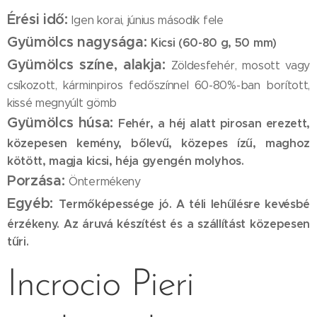
Érési idő:
Igen korai, június második fele
Gyümölcs nagysága:
Kicsi (60-80 g, 50 mm)
Gyümölcs színe, alakja:
Zöldesfehér, mosott vagy
csíkozott, kárminpiros fedőszínnel 60-80%-ban borított,
kissé megnyúlt gömb
Gyümölcs húsa:
Fehér, a héj alatt pirosan erezett,
közepesen kemény, bőlevű, közepes ízű, maghoz
kötött, magja kicsi, héja gyengén molyhos.
Porzása:
Öntermékeny
Egyéb:
Termőképessége jó. A téli lehűlésre kevésbé
érzékeny. Az áruvá készítést és a szállítást közepesen
tűri.
Incrocio Pieri