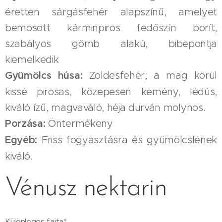
éretten sárgásfehér alapszínű, amelyet
bemosott kárminpiros fedőszín borít,
szabályos gömb alakú, bibepontja
kiemelkedik
Gyümölcs húsa:
Zöldesfehér, a mag körül
kissé pirosas, közepesen kemény, lédús,
kiváló ízű, magvaváló, héja durván molyhos.
Porzása:
Öntermékeny
Egyéb:
Friss fogyasztásra és gyümölcslének
kiváló.
Vénusz nektarin
Különleges fajta*