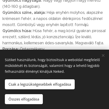
Gyümölcs nagysága:
Nagy vagy nagyon nagy méretű
(140-160 g átlagban).
Gyümölcs színe, alakja:
Héja enyhén molyhos, alapszíne
krémesen fehér, a napos oldalon élénkpiros fedőszínnel
mosott. Gömbölyű vagy enyhén lapított formájú.
Gyümölcs húsa:
Húsa fehér, a mag körül gyakran pirossal
erezett, szilárd, lédús, jó konzisztenciájú. Íze kiváló,
harmonikus, kellemesen édes-savanykás. Magvaváló fajta.
Porzása:
Öntermékeny
Egyéb:
Elsősorban friss fogyasztásra ajánlott
Sütiket használunk, hogy biztosítsuk a weboldal megfelelő
desszertbarack, de konyhai felhasználásra, befőzésre is
működését és biztonságát, valamint hogy a lehető legjobb
alkalmas. Fája erős növekedésű, felfelé törő. Késői
felhasználói élményt kínáljuk Neked.
virágzású (harang alakú virágai vannak), ami miatt az egyik
legellenállóbb fajta a tavaszi fagyokkal szemben.
Csak a legszükségesebbek elfogadása
Michelini őszibarack
Összes elfogadása