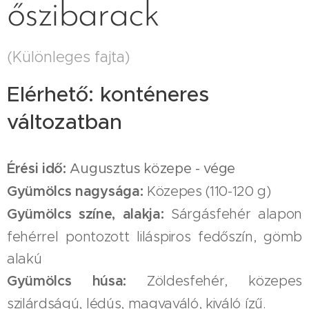
őszibarack
(Különleges fajta)
Elérhető: konténeres
változatban
Érési idő:
Augusztus közepe - vége
Gyümölcs nagysága:
Közepes (110-120 g)
Gyümölcs színe, alakja:
Sárgásfehér alapon
fehérrel pontozott liláspiros fedőszín, gömb
alakú
Gyümölcs húsa:
Zöldesfehér, közepes
szilárdságú, lédús, magvaváló, kiváló ízű.