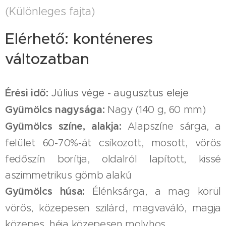
(Különleges fajta)
Elérhető: konténeres
változatban
Érési idő:
Július vége - augusztus eleje
Gyümölcs nagysága:
Nagy (140 g, 60 mm)
Gyümölcs színe, alakja:
Alapszíne sárga, a
felület 60-70%-át csíkozott, mosott, vörös
fedőszín borítja, oldalról lapított, kissé
aszimmetrikus gömb alakú
Gyümölcs húsa:
Élénksárga, a mag körül
vörös, közepesen szilárd, magvaváló, magja
közepes, héja közepesen molyhos.