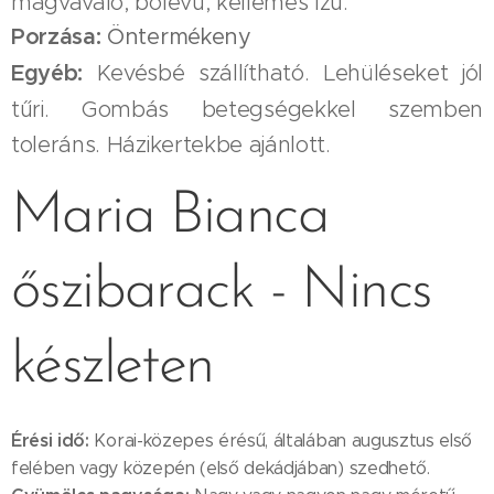
magvaváló, bőlevű, kellemes ízű.
Porzása:
Öntermékeny
Egyéb:
Kevésbé szállítható. Lehüléseket jól
tűri. Gombás betegségekkel szemben
toleráns. Házikertekbe ajánlott.
Maria Bianca
őszibarack - Nincs
készleten
Érési idő:
Korai-közepes érésű, általában augusztus első
felében vagy közepén (első dekádjában) szedhető.