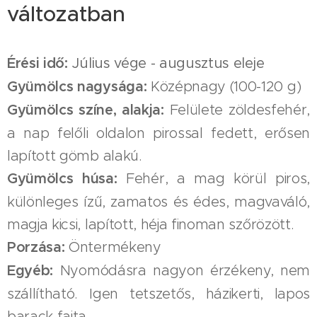
változatban
Érési idő:
Július vége - augusztus eleje
Gyümölcs nagysága:
Középnagy (100-120 g)
Gyümölcs színe, alakja:
Felülete zöldesfehér,
a nap felőli oldalon pirossal fedett, erősen
lapított gömb alakú.
Gyümölcs húsa:
Fehér, a mag körül piros,
különleges ízű, zamatos és édes, magvaváló,
magja kicsi, lapított, héja finoman szőrözött.
Porzása:
Öntermékeny
Egyéb:
Nyomódásra nagyon érzékeny, nem
szállítható. Igen tetszetős, házikerti, lapos
barack fajta.