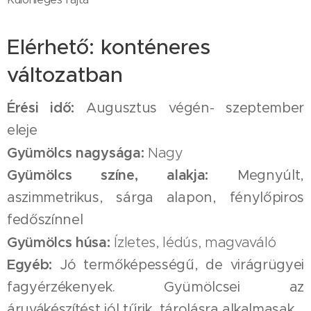
Elérhető: konténeres
változatban
Érési idő:
Augusztus végén- szeptember
eleje
Gyümölcs nagysága:
Nagy
Gyümölcs színe, alakja:
Megnyúlt,
aszimmetrikus, sárga alapon, fénylőpiros
fedőszínnel
Gyümölcs húsa:
Ízletes, lédús, magvaváló
Egyéb:
Jó termőképességű, de virágrügyei
fagyérzékenyek. Gyümölcsei az
áruvákészítést jól tűrik, tárolásra alkalmasak.