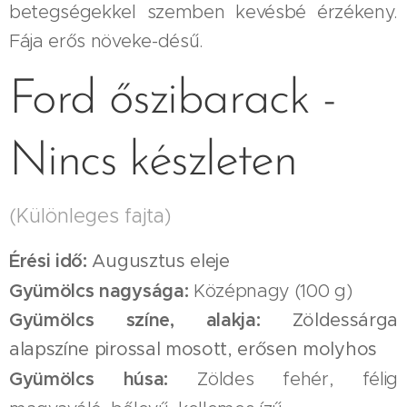
betegségekkel szemben kevésbé érzékeny.
Fája erős növeke-désű.
Ford őszibarack -
Nincs készleten
(Különleges fajta)
Érési idő:
Augusztus eleje
Gyümölcs nagysága:
Középnagy (100 g)
Gyümölcs színe, alakja:
Zöldessárga
alapszíne pirossal mosott, erősen molyhos
Gyümölcs húsa:
Zöldes fehér, félig