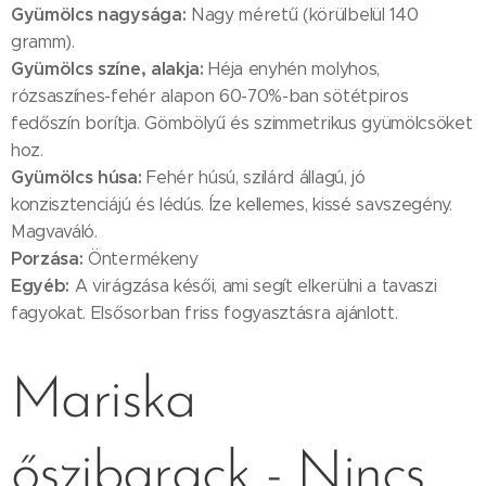
Gyümölcs nagysága:
Nagy méretű (körülbelül 140
gramm).
Gyümölcs színe, alakja:
Héja enyhén molyhos,
rózsaszínes-fehér alapon 60-70%-ban sötétpiros
fedőszín borítja. Gömbölyű és szimmetrikus gyümölcsöket
hoz.
Gyümölcs húsa:
Fehér húsú, szilárd állagú, jó
konzisztenciájú és lédús. Íze kellemes, kissé savszegény.
Magvaváló.
Porzása:
Öntermékeny
Egyéb:
A virágzása késői, ami segít elkerülni a tavaszi
fagyokat. Elsősorban friss fogyasztásra ajánlott.
Mariska
őszibarack - Nincs