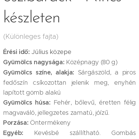
készleten
(Különleges fajta)
Érési idő:
Július közepe
Gyümölcs nagysága:
Középnagy (80 g)
Gyümölcs színe, alakja:
Sárgászöld, a piros
fedőszín csíkozottan jelenik meg, enyhén
lapított gömb alakú
Gyümölcs húsa:
Fehér, bőlevű, éretten félig
magvaváló, jellegzetes zamatú, jóízű.
Porzása:
Öntermékeny
Egyéb:
Kevésbé szállítható. Gombás