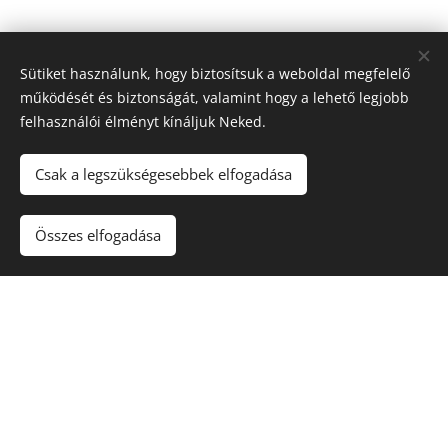
A növény igényei:
Sütiket használunk, hogy biztosítsuk a weboldal megfelelő
működését és biztonságát, valamint hogy a lehető legjobb
felhasználói élményt kínáljuk Neked.
Csak a legszükségesebbek elfogadása
Összes elfogadása
Víz
Napfény
A növény aktuális elérhetőségéről érdeklődj
árudánknál!