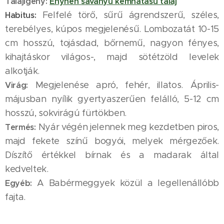
Talajigény:
Enyhén savanyú kémhatású talaj
Felfelé törő, sűrű ágrendszerű, széles,
Habitus:
terebélyes, kúpos megjelenésű. Lombozatát 10-15
cm hosszú, tojásdad, bőrnemű, nagyon fényes,
kihajtáskor világos-, majd sötétzöld levelek
alkotják.
Megjelenése apró, fehér, illatos. Április-
Virág:
májusban nyílik gyertyaszerűen felálló, 5-12 cm
hosszú, sokvirágú fürtökben.
Nyár végén jelennek meg kezdetben piros,
Termés:
majd fekete színű bogyói, melyek mérgezőek.
Díszítő értékkel bírnak és a madarak által
kedveltek.
A Babérmeggyek közül a legellenállóbb
Egyéb:
fajta.