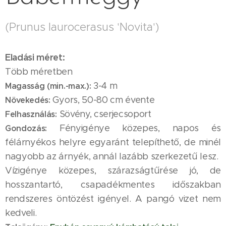
(Prunus laurocerasus 'Novita')
Eladási méret:
Több méretben
3-4 m
Magasság (min.-max.):
Gyors,
50-80 cm évente
Növekedés:
Sövény, cserjecsoport
Felhasználás:
Fényigénye közepes, napos és
Gondozás:
félárnyékos helyre egyaránt telepíthető, de minél
nagyobb az árnyék, annál lazább szerkezetű lesz.
Vízigénye közepes, szárazságtűrése jó, de
hosszantartó, csapadékmentes időszakban
rendszeres öntözést igényel. A pangó vizet nem
kedveli.