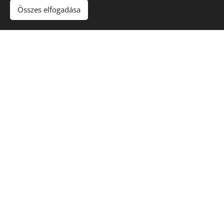
és rendszeres terméshozam érhető el.
Összes elfogadása
Gondozás:
Savanyú kémhatású, jó vízgazdálkodású
talajokon fejlődik a legszebben. Napos helyre ültessük.
Egyéb:
Bőséges, kiszámítható és rendszeres
terméshozammal rendelkezik.
A növény igényei:
Víz
Nap
fén
y