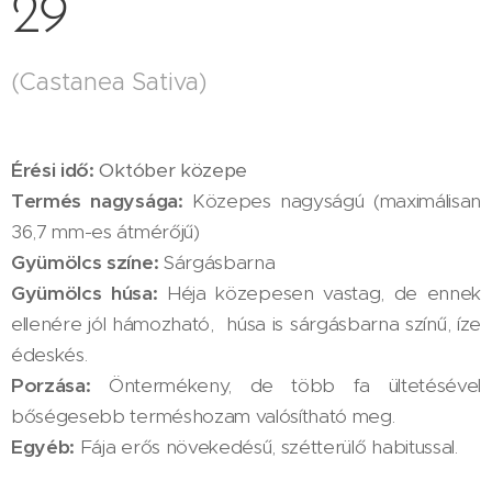
29
(Castanea Sativa)
Érési idő:
Október közepe
Termés nagysága:
Közepes nagyságú (maximálisan
36,7 mm-es átmérőjű)
Gyümölcs színe:
Sárgásbarna
Gyümölcs húsa:
Héja közepesen vastag, de ennek
ellenére jól hámozható, húsa is sárgásbarna színű, íze
édeskés.
Porzása:
Öntermékeny, de több fa ültetésével
bőségesebb terméshozam valósítható meg.
Egyéb:
Fája erős növekedésű, szétterülő habitussal.