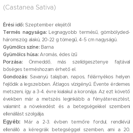
(Castanea Sativa)
Érési idő:
Szeptember elejétől
Termés nagysága:
Legnagyobb termésű, gömbölyded-
háromszög alakú, 20-22 g tömegű, 4-5 cm nagyságú.
Gyümölcs színe:
Barna
Gyümölcs húsa:
Aromás, édes ízű
Porzása:
Önmeddő, más szelídgesztenye fajtával
bőséges terméshozam érhető el.
Gondozás:
Savanyú talajban, napos, félárnyékos helyen
fejlődik a legszebben. Átlagos vízigényű. Évente érdemes
metszeni, így a 3-4. évre kialakul a koronája. Az ezt követő
években már a metszés leginkább a fényáteresztést,
valamint a növekedést és a betegségekkel szembeni
ellenállást szolgálja.
Egyéb:
Már a 2-3. évben termőre fordul, rendkívül
ellenálló a kéregrák betegséggel szemben, ami a 20.