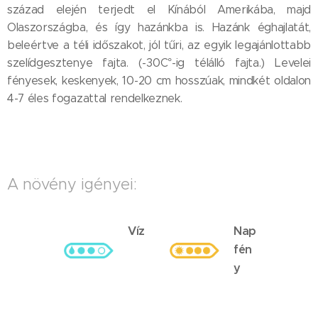
század elején terjedt el Kínából Amerikába, majd
Olaszországba, és így hazánkba is. Hazánk éghajlatát,
beleértve a téli időszakot, jól tűri, az egyik legajánlottabb
szelídgesztenye fajta. (-30C°-ig télálló fajta.) Levelei
fényesek, keskenyek, 10-20 cm hosszúak, mindkét oldalon
4-7 éles fogazattal rendelkeznek.
A növény igényei:
Víz
Nap
fén
y