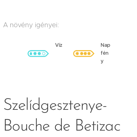
A növény igényei:
Víz
Nap
fén
y
Szelídgesztenye-
Bouche de Betizac