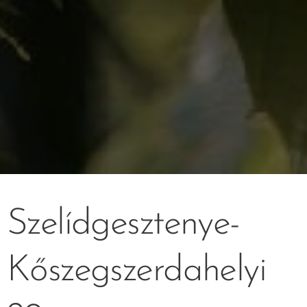
Szelídgesztenye-
Kőszegszerdahelyi