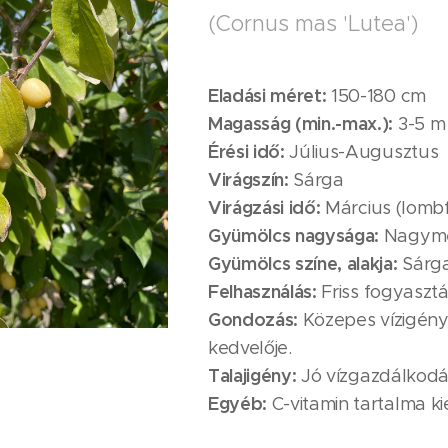
(Cornus mas 'Lutea')
Eladási méret:
150-180 cm
Magasság (min.-max.):
3-5 m
Érési idő:
Július-Augusztus
Virágszín:
Sárga
Virágzási idő:
Március (lomb
Gyümölcs nagysága:
Nagymé
Gyümölcs színe, alakja:
Sárga
Felhasználás:
Friss fogyasztá
Gondozás:
Közepes vízigény
kedvelője.
Talajigény:
Jó vízgazdálkodás
Egyéb:
C-vitamin tartalma k