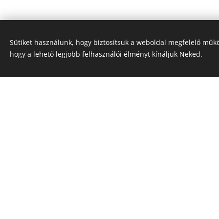
Sütiket használunk, hogy biztosítsuk a weboldal megfelelő műkö
A vásárlás árudánkba
hogy a lehető legjobb felhasználói élményt kínáljuk Neked.
Köszönjük a megérté
Kapcsolat
Nyitvatartás:
Nyári nyitvatartás:
H-P: 8:00-17:00
SZ: 8:00-12:00
V: -