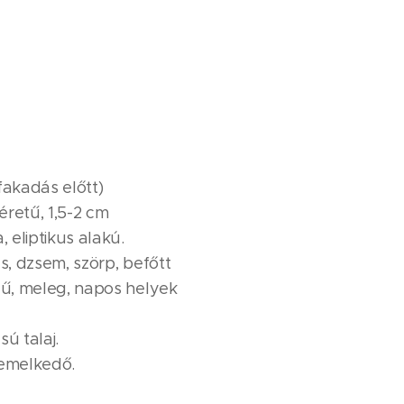
fakadás előtt)
retű, 1,5-2 cm
, eliptikus alakú.
s, dzsem, szörp, befőtt
ű, meleg, napos helyek
ú talaj.
iemelkedő.