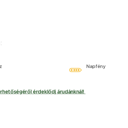
:
z
Napfény
érhetőségéről érdeklődj árudánknál!