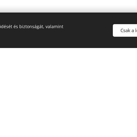
dését és biztonságát, valamint
Csak a 
n történik, szállítani nem áll módunkban.
st!