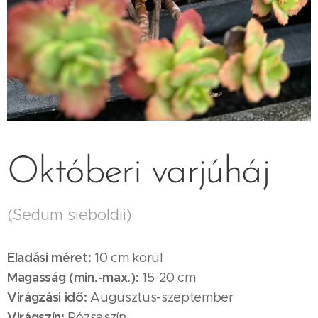
Októberi varjúháj
(Sedum sieboldii)
Eladási méret:
10 cm körül
Magasság (min.-max.):
15-20 cm
Virágzási idő:
Augusztus-szeptember
Virágszín:
Rózsaszín