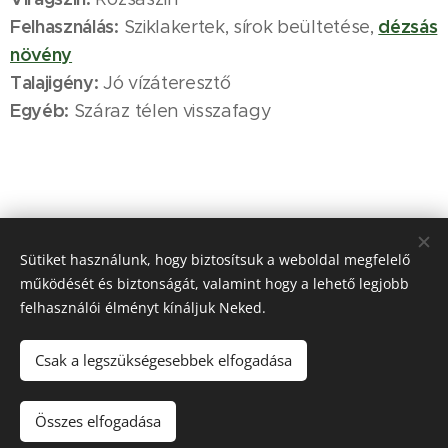
Felhasználás:
dézsás
Sziklakertek, sírok beültetése,
növény
Talajigény:
Jó vízáteresztő
Egyéb:
Száraz télen visszafagy
A növény igényei:
Sütiket használunk, hogy biztosítsuk a weboldal megfelelő
működését és biztonságát, valamint hogy a lehető legjobb
felhasználói élményt kínáljuk Neked.
Csak a legszükségesebbek elfogadása
Összes elfogadása
Víz
Napfény