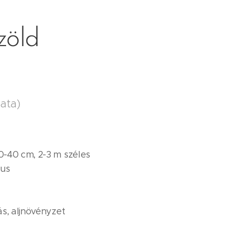
zöld
ata)
0-40 cm, 2-3 m széles
jus
ás, aljnövényzet