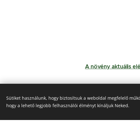
A növény aktuális el
Sütiket használunk, hogy biztosítsuk a weboldal megfelelő műkö
hogy a lehető legjobb felhasználói élményt kínáljuk Neked.
A vásárlás árudánkba