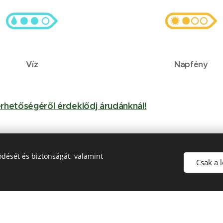
Víz
Napfény
érhetőségéről érdeklődj árudánknál!
dését és biztonságát, valamint
Csak a 
n történik, szállítani nem áll módunkban.