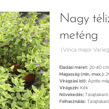
Nagy téli
meténg
(Vinca major Varieg
Eladási méret:
20-40 cm
Magasság (min.-max.):
2
Virágzási idő:
Április-má
Virágszín:
Kék
Növekedés:
Talajtakaró
Felhasználás:
Talajtakar