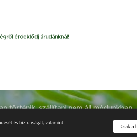
ségről érdeklődj árudánknál!
n történik, szállítani nem áll módunkban.
st!
dését és biztonságát, valamint
Csak a 