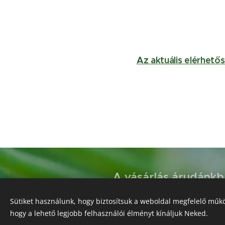
Az aktuális elérhető
A vásárlás árudánkba
Köszönjük a megérté
Sütiket használunk, hogy biztosítsuk a weboldal megfelelő műkö
hogy a lehető legjobb felhasználói élményt kínáljuk Neked.