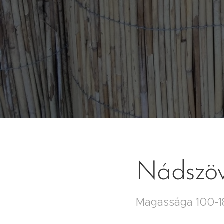
Nádszöv
Magassága 100-18