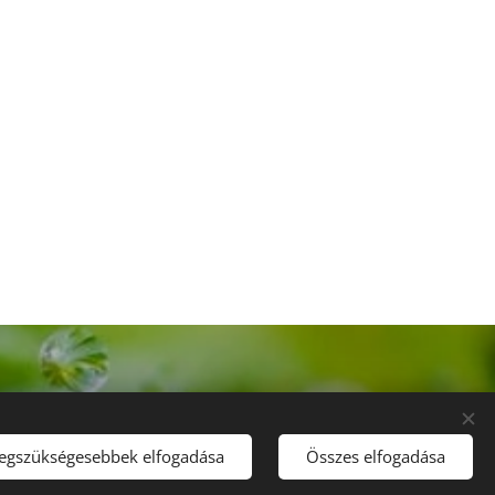
legszükségesebbek elfogadása
Összes elfogadása