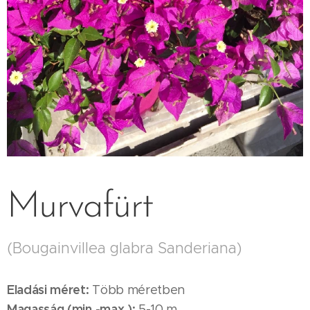
Murvafürt
(Bougainvillea glabra Sanderiana)
Eladási méret:
Több méretben
Magasság (min.-max.):
5-10 m