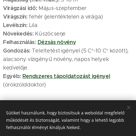
Virágzási idő:
Május-szeptember
Virágszín:
fehér (jelentéktelen a virága)
Levélszín:
Lila
Növekedés:
Kúszócserje
Felhasználás:
Dézsás növény
Gondozás:
Teleltetést igényel (5 C°-10 C° között),
alacsony vízigényű növény, napos helyek
kedvelője.
Egyéb:
Rendszeres tápoldatozást igényel
(örökzölddoktor)
Sütiket használunk, hogy biztosítsuk a weboldal megfelelő
működését és biztonságát, valamint hogy a lehető legjobb
A növény igényei:
felhasználói élményt kínáljuk Neked.