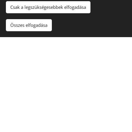
Csak a legszükségesebbek elfogadása
Összes elfogadása
Víz
Napfény
A növény aktuális elérhetőségéről érdeklődj
árudánknál!
A vásárlás árudánkban történik,
szállítani nem áll módunkban.