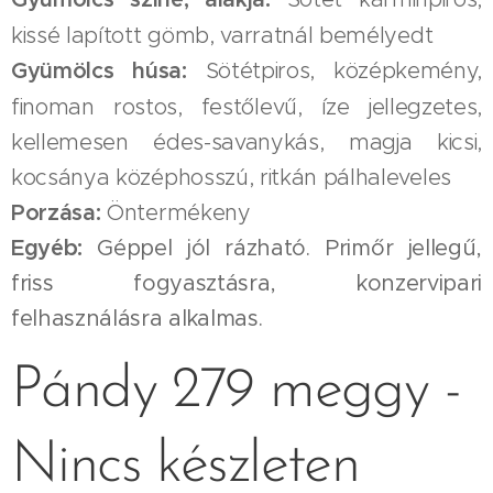
kissé lapított gömb, varratnál bemélyedt
Gyümölcs húsa:
Sötétpiros, középkemény,
finoman rostos, festőlevű, íze jellegzetes,
kellemesen édes-savanykás, magja kicsi,
kocsánya középhosszú, ritkán pálhaleveles
Porzása:
Öntermékeny
Egyéb:
Géppel jól rázható. Primőr jellegű,
friss fogyasztásra, konzervipari
felhasználásra alkalmas.
Pándy 279 meggy -
Nincs készleten