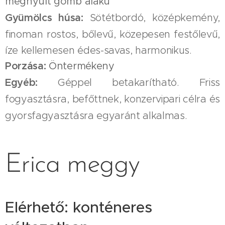
megnyúlt gömb alakú
Gyümölcs húsa:
Sötétbordó, középkemény,
finoman rostos, bőlevű, közepesen festőlevű,
íze kellemesen édes-savas, harmonikus.
Porzása:
Öntermékeny
Egyéb:
Géppel betakarítható. Friss
fogyasztásra, befőttnek, konzervipari célra és
gyorsfagyasztásra egyaránt alkalmas.
Erica meggy
Elérhető: konténeres