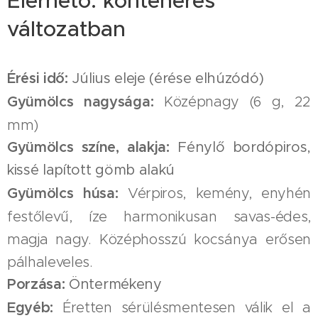
Elérhető: konténeres
változatban
Érési idő:
Július eleje (érése elhúzódó)
Gyümölcs nagysága:
Középnagy (6 g, 22
mm)
Gyümölcs színe, alakja:
Fénylő bordópiros,
kissé lapított gömb alakú
Gyümölcs húsa:
Vérpiros, kemény, enyhén
festőlevű, íze harmonikusan savas-édes,
magja nagy. Középhosszú kocsánya erősen
pálhaleveles.
Porzása:
Öntermékeny
Egyéb:
Éretten sérülésmentesen válik el a