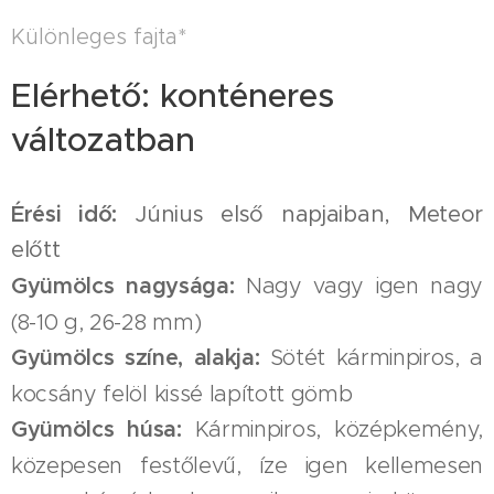
Különleges fajta*
Elérhető: konténeres
változatban
Érési idő
:
Június első napjaiban, Meteor
előtt
Gyümölcs nagysága:
Nagy vagy igen nagy
(8-10 g, 26-28 mm)
Gyümölcs színe, alakja:
Sötét kárminpiros, a
kocsány felöl kissé lapított gömb
Gyümölcs húsa:
Kárminpiros, középkemény,
közepesen festőlevű, íze igen kellemesen