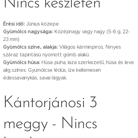
Nincs készleten
Érési idő:
Június közepe
Gyümölcs nagysága:
Középnagy vagy nagy (5-6 g, 22-
23 mm)
Gyümölcs színe, alakja:
Világos
kárminpiros, fényes
száraz tapintású nyomott gömb alakú
Gyümölcs húsa:
Húsa puha, laza szerkezetű, húsa és leve
alig színes. Gyümölcse lédús, íze kellemesen
édessavanykás, savai lágyak.
Kántorjánosi 3
meggy - Nincs