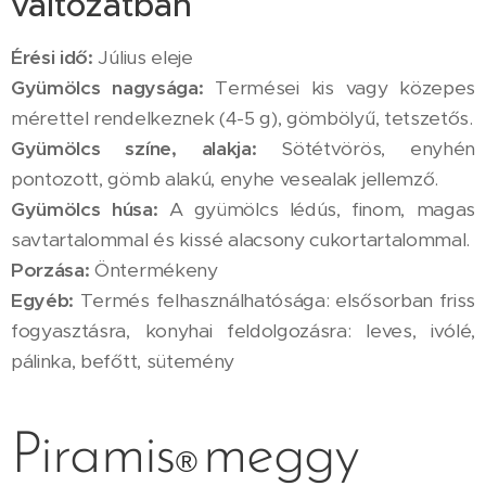
változatban
Érési idő:
Július eleje
Gyümölcs nagysága:
Termései kis vagy közepes
mérettel rendelkeznek (4-5 g), gömbölyű, tetszetős.
Gyümölcs színe, alakja:
Sötétvörös, enyhén
pontozott, gömb alakú, enyhe vesealak jellemző.
Gyümölcs húsa:
A gyümölcs lédús, finom, magas
savtartalommal és kissé alacsony cukortartalommal.
Porzása:
Öntermékeny
Egyéb:
Termés felhasználhatósága: elsősorban friss
fogyasztásra, konyhai feldolgozásra: leves, ivólé,
pálinka, befőtt, sütemény
Piramis
meggy
®