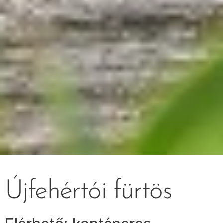
Újfehértói fürtös