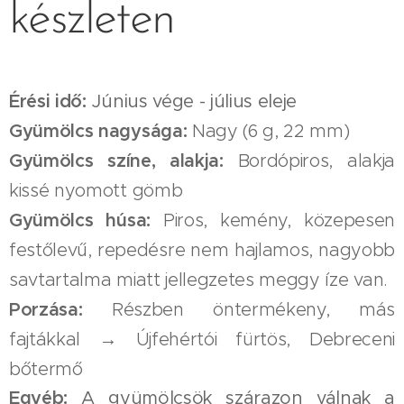
készleten
Érési idő:
Június vége - július eleje
Gyümölcs nagysága:
Nagy (6 g, 22 mm)
Gyümölcs színe, alakja:
Bordópiros, alakja
kissé nyomott gömb
Gyümölcs húsa:
Piros, kemény, közepesen
festőlevű, repedésre nem hajlamos, nagyobb
savtartalma miatt jellegzetes meggy íze van.
Porzása:
Részben öntermékeny, más
fajtákkal → Újfehértói fürtös, Debreceni
bőtermő
Egyéb:
A gyümölcsök szárazon válnak a