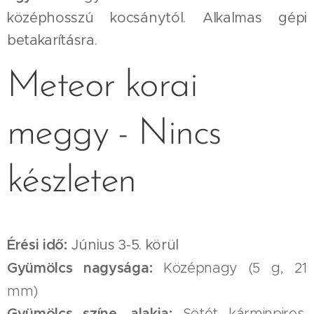
középhosszú kocsánytól. Alkalmas gépi
betakarításra.
Meteor korai
meggy - Nincs
készleten
Érési idő:
Június 3-5. körül
Gyümölcs nagysága:
Középnagy (5 g, 21
mm)
Gyümölcs színe, alakja:
Sötét kárminpiros,