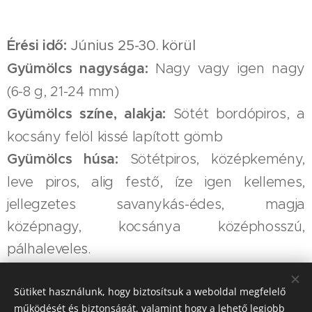
Érési idő
:
Június 25-30. körül
Gyümölcs nagysága:
Nagy vagy igen nagy
(6-8 g, 21-24 mm)
Gyümölcs színe, alakja:
Sötét bordópiros, a
kocsány felöl kissé lapított gömb
Gyümölcs húsa:
Sötétpiros, középkemény,
leve piros, alig festő, íze igen kellemes,
jellegzetes savanykás-édes, magja
középnagy, kocsánya középhosszú,
pálhaleveles.
Porzása:
Cigánymeggy 7, Cigánymeggy 59, Favorit,
Csengődi
Sütiket használunk, hogy biztosítsuk a weboldal megfelelő
Egyéb:
Kiváló export fajta, jól rázható és
működését és biztonságát, valamint hogy a lehető legjobb