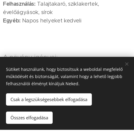
Felhasználás:
Talajtakaró, sziklakertek,
évelőágyások, sírok
Egyéb:
Napos helyeket kedveli
A növény igényei:
Sütiket használunk, hogy biztosítsuk a weboldal megfelelő
működését és biztonságát, valamint hogy a lehető legjobb
felhasználói élményt kínáljuk Neked.
Csak a legszükségesebbek elfogadása
Víz
Napfény
Összes elfogadása