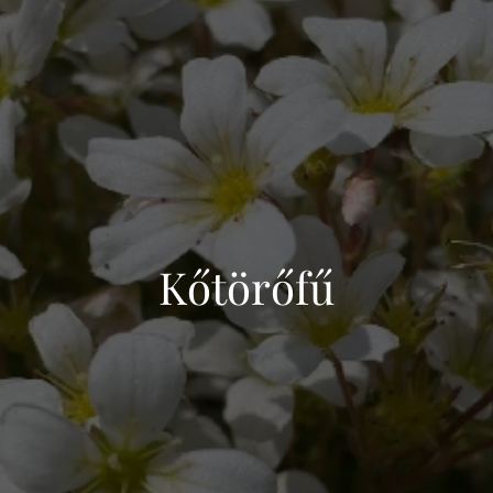
Kőtörőfű