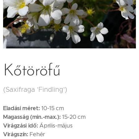
Kőtöröfű
(Saxifraga 'Findling')
Eladási méret:
10-15 cm
Magasság (min.-max.):
15-20 cm
Virágzási idő:
Április-május
Virágszín:
Fehér