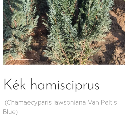
Kék hamisciprus
(Chamaecyparis lawsoniana Van Pelt's
Blue)