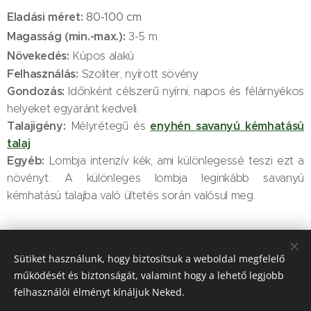
Eladási méret:
80-100 cm
Magasság (min.-max.):
3-5 m
Növekedés:
Kúpos alakú
Felhasználás:
Szoliter, nyírott sövény
Gondozás:
Időnként célszerű nyírni, napos és félárnyékos
helyeket egyaránt kedveli.
Talajigény:
enyhén savanyú kémhatású
Mélyrétegű és
talaj
Egyéb:
Lombja intenzív kék, ami különlegessé teszi ezt a
növényt. A különleges lombja leginkább savanyú
kémhatású talajba való ültetés során valósul meg.
Sütiket használunk, hogy biztosítsuk a weboldal megfelelő
működését és biztonságát, valamint hogy a lehető legjobb
A növény igényei:
felhasználói élményt kínáljuk Neked.