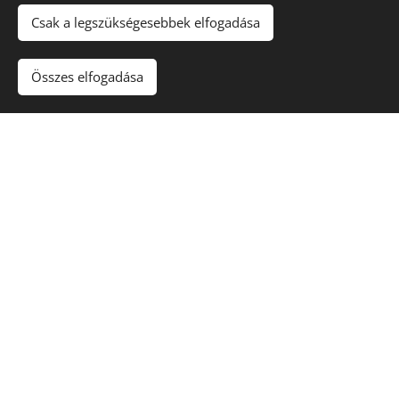
Csak a legszükségesebbek elfogadása
Összes elfogadása
Víz
Napfény
A növény aktuális elérhetőségéről érdeklődj
árudánknál!
A vásárlás árudánkban történik,
szállítani nem áll módunkban.