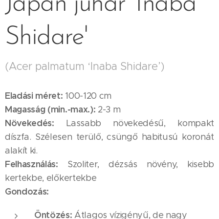
Japán juhar 'Inaba
Shidare'
(Acer palmatum ‘Inaba Shidare’)
Eladási méret:
100-120 cm
Magasság (min.-max.):
2-3 m
Növekedés:
Lassabb növekedésű, kompakt
díszfa. Szélesen terülő, csüngő habitusú koronát
alakít ki.
Felhasználás:
Szoliter, dézsás növény, kisebb
kertekbe, előkertekbe
Gondozás:
Öntözés:
Átlagos vízigényű, de nagy