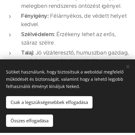
melegben rendszeres öntözést igényel.
Fényigény:
Félárnyékos, de védett helyet
kedvel.
Szélvédelem:
Érzékeny lehet az erős,
száraz szélre.
Talaj:
Jó vízáteresztő, humuszban gazdag,
enyhén savanyú talaj az ideális.
Sütiket használunk, hogy biztosítsuk a weboldal megfelelő
Egyéb:
működését és biztonságát, valamint hogy a lehető legjobb
felhasználói élményt kínáljuk Neked.
Finoman szeldelt levelei rendkívül
dekoratívak.
Csak a legszükségesebbek elfogadása
Elegáns, légies megjelenésű fajta.
Kisebb kertekben és dézsában is látványos.
Összes elfogadása