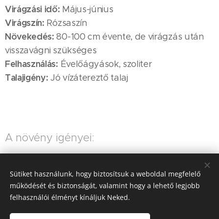
Virágzási idő:
Május-június
Virágszín:
Rózsaszín
Növekedés:
80-100 cm évente, de virágzás után
visszavágni szükséges
Felhasználás:
Évelőágyások, szoliter
Talajigény:
Jó vízátereztő talaj
A növény igényei:
Víz
Napfény
Sütiket használunk, hogy biztosítsuk a weboldal megfelelő
működését és biztonságát, valamint hogy a lehető legjobb
felhasználói élményt kínáljuk Neked.
A növény aktuális elérhetőségéről érdeklődj
árudánknál!