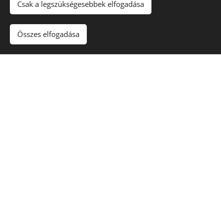
Csak a legszükségesebbek elfogadása
Összes elfogadása
A vásárlás árudánkban történik,
szállítani nem áll módunkban.
Köszönjük a megértést!
Kapcsolat
Nyitvatartás:
Nyári nyitvatartás:
H-P: 8:00-17:00