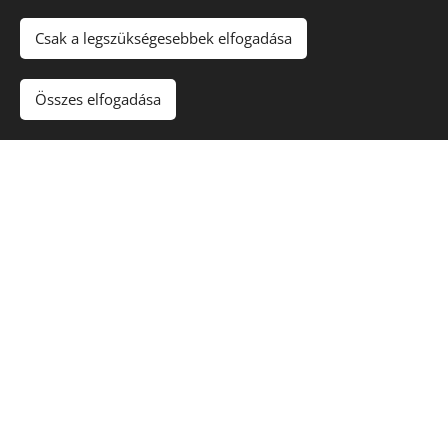
A növény aktuális elérhetőségéről érdeklődj
árudánknál!
Csak a legszükségesebbek elfogadása
Összes elfogadása
A vásárlás árudánkban történik,
szállítani nem áll módunkban.
Köszönjük a megértést!
Kapcsolat
Nyitvatartás:
Nyári nyitvatartás: