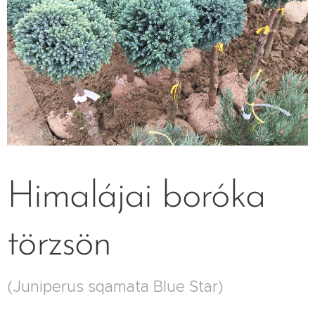
Himalájai boróka
törzsön
(Juniperus sqamata Blue Star)