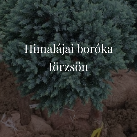
Himalájai boróka
törzsön