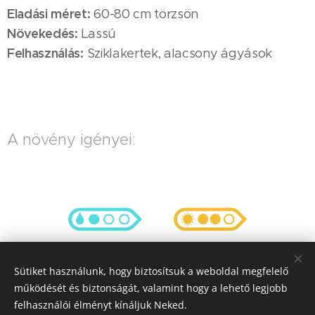
Eladási méret:
60-80 cm törzsön
Növekedés:
Lassú
Felhasználás:
Sziklakertek, alacsony ágyások
A növény igényei:
Sütiket használunk, hogy biztosítsuk a weboldal megfelelő
Víz
Napfény
működését és biztonságát, valamint hogy a lehető legjobb
felhasználói élményt kínáljuk Neked.