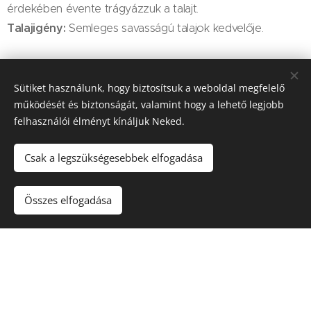
érdekében évente trágyázzuk a talajt.
Talajigény:
Semleges savasságú talajok kedvelője.
Sütiket használunk, hogy biztosítsuk a weboldal megfelelő
működését és biztonságát, valamint hogy a lehető legjobb
A növény igényei:
felhasználói élményt kínáljuk Neked.
Víz
Napfény
Csak a legszükségesebbek elfogadása
Összes elfogadása
A növény aktuális elérhetőségéről érdeklődj
árudánknál!