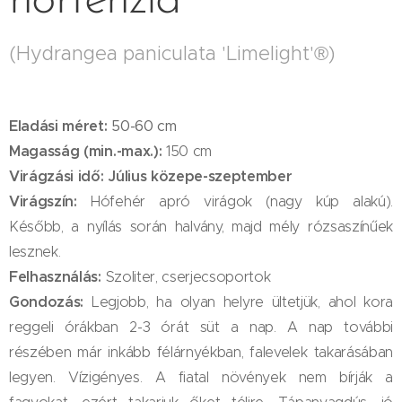
hortenzia
(Hydrangea paniculata 'Limelight'®)
Eladási méret:
50-60
cm
Magasság (min.-max.):
150 cm
Virágzási idő:
Július közepe-szeptember
Virágszín:
Hófehér apró virágok (nagy kúp alakú).
K
ésőbb, a nyílás során halvány, majd mély rózsaszínűek
lesznek.
Felhasználás:
Szoliter, cserjecsoportok
Gondozás:
Legjobb, ha olyan helyre ültetjük, ahol kora
reggeli órákban 2-3 órát süt a nap. A nap további
részében már inkább félárnyékban, falevelek takarásában
legyen. Vízigényes. A fiatal növények nem bírják a