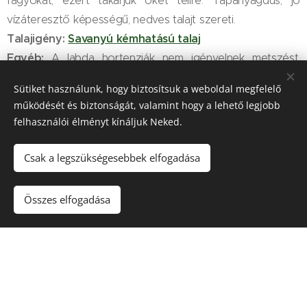
fagyokat, ezért takarjuk őket télire. Tápanyagdús, jó
vízáteresztő képességű, nedves talajt szereti.
Talajigény:
Savanyú kémhatású talaj
Egyéb:
A labda hortenziák nem igényelnek metszést,
mivel virágok mindig az előző évi vesszőn jelennek meg.
Sütiket használunk, hogy biztosítsuk a weboldal megfelelő
Éppen ezért fontos, hogy télen takarjuk a növényt.
működését és biztonságát, valamint hogy a lehető legjobb
felhasználói élményt kínáljuk Neked.
Csak a legszükségesebbek elfogadása
A növény igényei:
Összes elfogadása