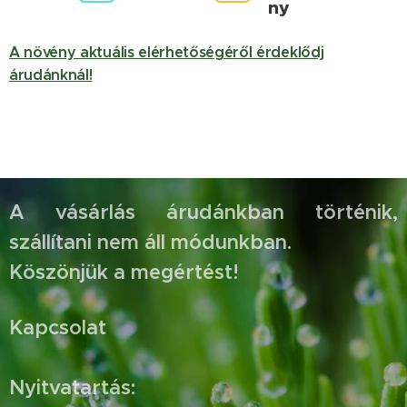
ny
A növény aktuális elérhetőségéről érdeklődj
árudánknál!
A vásárlás árudánkban történik,
szállítani nem áll módunkban.
Köszönjük a megértést!
Kapcsolat
Nyitvatartás: