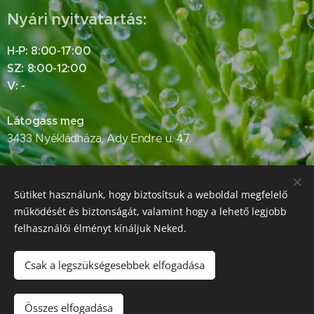
Nyári nyitvatartás:
H-P: 8:00-17:00
SZ: 8:00-12:00
V: -
Látogass meg
3433 Nyékládháza, Ady Endre u. 47.
Hívj bennünket
Sütiket használunk, hogy biztosítsuk a weboldal megfelelő
+36 46 591 226
működését és biztonságát, valamint hogy a lehető legjobb
felhasználói élményt kínáljuk Neked.
E-mail
Csak a legszükségesebbek elfogadása
info@larixfaiskola.hu
Összes elfogadása