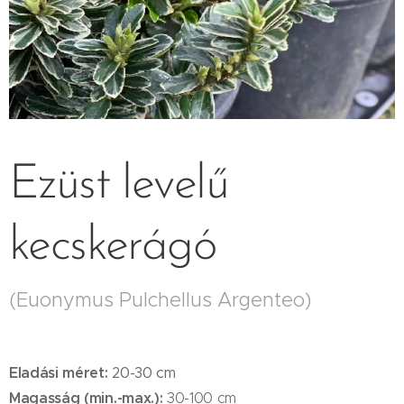
Ezüst levelű
kecskerágó
(Euonymus Pulchellus Argenteo)
Eladási méret:
20-30 cm
Magasság (min.-max.):
30-100 cm