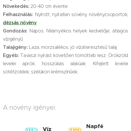
Növekedés:
20-40 cm évente
Felhasználás:
Nyírott, nyíratlan sövény, növénycsoportok,
dézsás növény
Gondozás:
Napos, félárnyékos helyek kedvelője, átlagos
vízigényű.
Talajigény:
Laza, morzsalékos, jó vízáteresztésű talaj
Egyéb:
Tavaszi nyírást követően tömötteb lesz. Örökzöld
levelei aprók, hosszúkás alakúak. Kifejlett levelei
sötétzöldek, szélükön krémszínűek.
A növény igényei:
Napfé
Víz