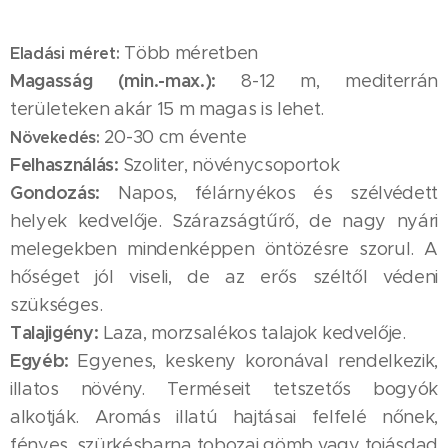
Több méretben
Eladási méret:
Magasság (min.-max.):
8-12 m, mediterrán
területeken akár 15 m magas is lehet.
20-30 cm évente
Növekedés:
Felhasználás:
Szoliter, növénycsoportok
Gondozás:
Napos, félárnyékos és szélvédett
helyek kedvelője. Szárazságtűrő, de nagy nyári
melegekben mindenképpen öntözésre szorul. A
hőséget jól viseli, de az erős széltől védeni
szükséges.
Talajigény:
Laza, morzsalékos talajok kedvelője.
Egyéb:
Egyenes, keskeny koronával rendelkezik,
illatos növény. Terméseit tetszetős bogyók
alkotják. Aromás illatú hajtásai felfelé nőnek,
fényes, szürkésbarna tobozai gömb vagy tojásdad