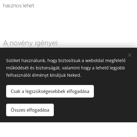
hasznos lehet.
A növény igényei:
Sütiket használunk, hogy biztosítsuk a weboldal megfelelő
működését és biztonságát, valamint hogy a lehető legjobb
felhasználói élményt kínáljuk Neked.
Csak a legszükségesebbek elfogadása
Víz
Napfény
Összes elfogadása
A növény aktuális elérhetőségéről érdeklődj
árudánknál!