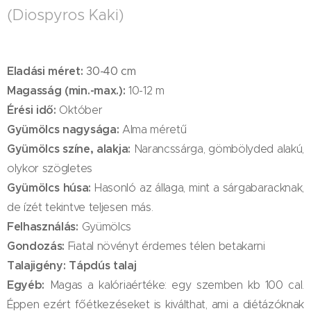
(Diospyros Kaki)
Eladási méret:
30-
40 cm
Magasság (min.-max.):
10-12 m
Érési idő:
Október
Gyümölcs nagysága:
Alma méretű
Gyümölcs színe, alakja:
Narancssárga, gömbölyded alakú,
olykor szögletes
Gyümölcs húsa:
Hasonló az állaga, mint a sárgabaracknak,
de ízét tekintve teljesen más.
Felhasználás:
Gyümölcs
Gondozás:
Fiatal növényt érdemes télen betakarni
Talajigény:
Tápdús talaj
Egyéb:
Magas a kalóriaértéke: egy szemben kb 100 cal.
Éppen ezért főétkezéseket is kiválthat, ami a diétázóknak