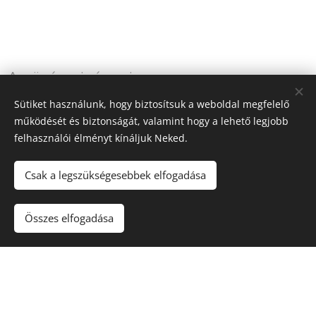
A növény igényei:
Sütiket használunk, hogy biztosítsuk a weboldal megfelelő
működését és biztonságát, valamint hogy a lehető legjobb
felhasználói élményt kínáljuk Neked.
Csak a legszükségesebbek elfogadása
Összes elfogadása
Víz
Napfény
A növény aktuális elérhetőségéről érdeklődj
árudánknál!