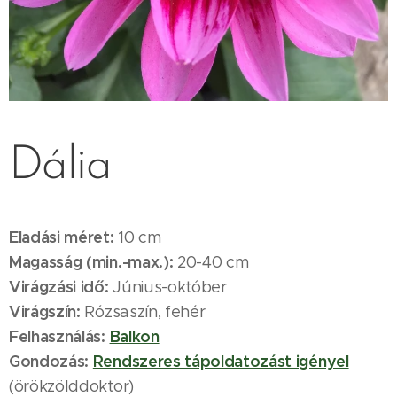
Dália
Eladási méret:
10 cm
Magasság (min.-max.):
20-40 cm
Virágzási idő:
Június-október
Virágszín:
Rózsaszín, fehér
Felhasználás:
Balkon
Gondozás:
Rendszeres tápoldatozást igényel
(örökzölddoktor)