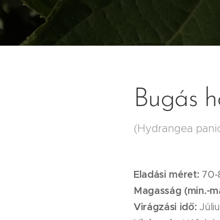
Bugás h
(Hydrangea panicu
Eladási méret:
70-
Magasság (min.-m
Virágzási idő:
Júli