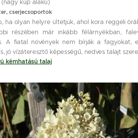
 (nagy kúp alakú)
ter, cserjecsoportok
, ha olyan helyre ültetjük, ahol kora reggeli ór
bi részében már inkább félárnyékban, fale
s. A fiatal növények nem bírják a fagyokat, e
, jó vízáteresztő képességű, nedves talajt szere
ú kémhatású talaj