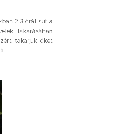
ákban 2-3 órát süt a
velek takarásában
zért takarjuk őket
ti.