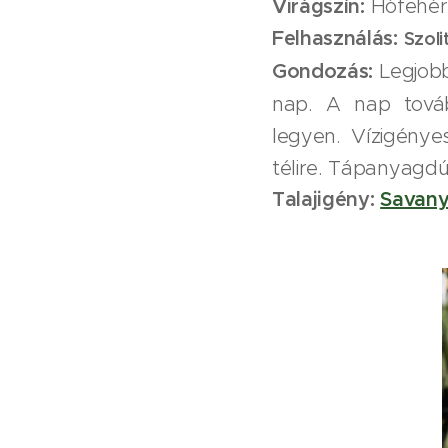
Virágszín:
Hófehér
Felhasználás:
Szoli
Gondozás:
Legjobb
nap. A nap továb
legyen. Vízigénye
télire. Tápanyagdús
Talajigény:
Savany