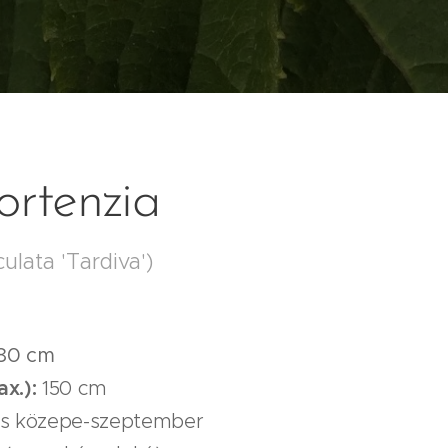
ortenzia
lata 'Tardiva')
80 cm
ax.):
150 cm
us közepe-szeptember