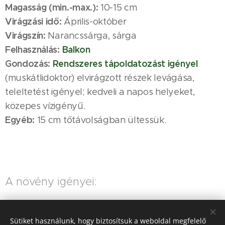
Magasság (min.-max.):
10-15 cm
Virágzási idő:
Április-október
Virágszín:
Narancssárga, sárga
Felhasználás:
Balkon
Gondozás:
Rendszeres tápoldatozást igényel
(muskátlidoktor) elvirágzott részek levágása,
teleltetést igényel; kedveli a napos helyeket,
közepes vízigényű.
Egyéb:
15 cm tőtávolságban ültessük.
A növény igényei:
Víz
Nap
Sütiket használunk, hogy biztosítsuk a weboldal megfelelő