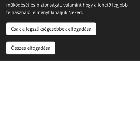
fén
működését és biztonságát, valamint hogy a lehető legjobb
y
felhasználói élményt kínáljuk Neked.
A növény aktuális elérhetőségéről érdeklődj
Csak a legszükségesebbek elfogadása
árudánknál!
Összes elfogadása
A vásárlás árudánkban történik,
szállítani nem áll módunkban.
Köszönjük a megértést!
Kapcsolat