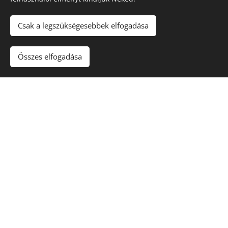
A növény aktuális elérhetőségéről érdeklődj
Csak a legszükségesebbek elfogadása
árudánknál!
Összes elfogadása
A vásárlás árudánkban történik,
szállítani nem áll módunkban.
Köszönjük a megértést!
Kapcsolat
Nyitvatartás:
Nyári nyitvatartás: