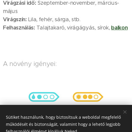
Virágzási idő:
Szeptember-november, március-
május
Virágszín:
Lila, fehér, sárga, stb.
Felhasználás:
balkon
Talajtakaró, virágágyás, sírok,
A növény igényei:
Sütiket használunk, hogy biztosítsuk a weboldal megfelelő
Víz
Napfény
működését és biztonságát, valamint hogy a lehető legjobb
felhasználói élményt kínáljuk Neked.