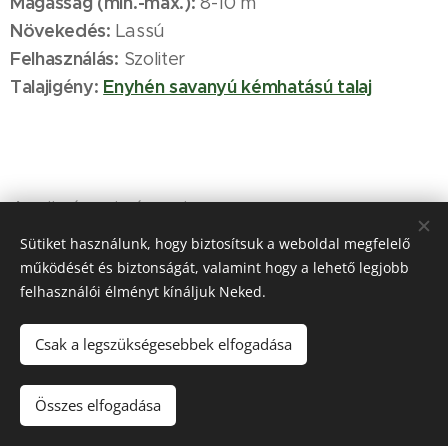
Magasság (min.-max.):
8-10 m
Növekedés:
Lassú
Felhasználás:
Szoliter
Talajigény:
Enyhén savanyú kémhatású talaj
A növény igényei:
Sütiket használunk, hogy biztosítsuk a weboldal megfelelő
működését és biztonságát, valamint hogy a lehető legjobb
felhasználói élményt kínáljuk Neked.
Csak a legszükségesebbek elfogadása
Összes elfogadása
Víz
Napfény