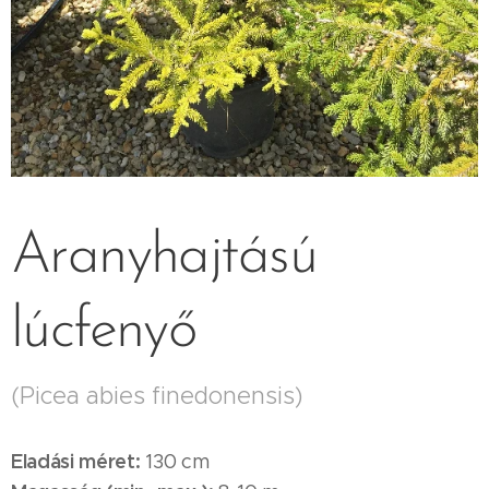
Aranyhajtású
lúcfenyő
(Picea abies finedonensis)
Eladási méret:
130 cm