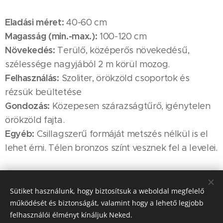
Eladási méret:
40-60 cm
Magasság (min.-max.):
100-120 cm
Növekedés:
Terülő, középerős növekedésű,
szélessége nagyjából 2 m körül mozog.
Felhasználás:
Szoliter, örökzöld csoportok és
rézsük beültetése
Gondozás:
Közepesen szárazságtűrő, igénytelen
örökzöld fajta.
Egyéb:
Csillagszerű formáját metszés nélkül is el
lehet érni. Télen bronzos színt vesznek fel a levelei.
Sütiket használunk, hogy biztosítsuk a weboldal megfelelő
működését és biztonságát, valamint hogy a lehető legjobb
A növény igényei:
felhasználói élményt kínáljuk Neked.