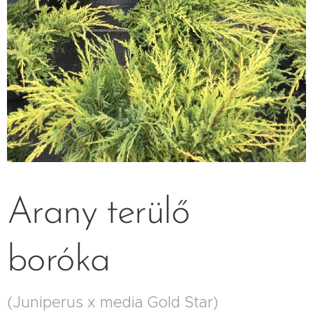
Arany terülő
boróka
(Juniperus x media Gold Star)