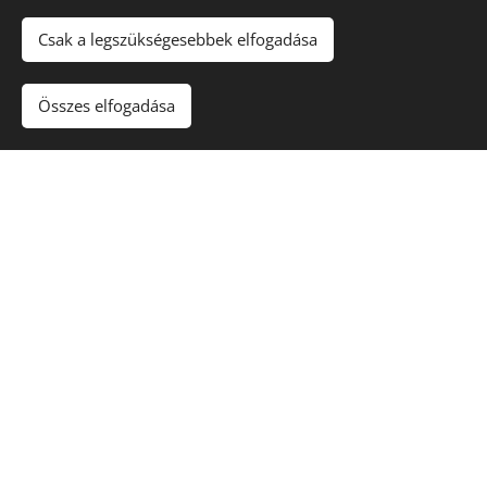
Csak a legszükségesebbek elfogadása
Összes elfogadása
Víz
Napfény
A növény aktuális elérhetőségéről érdeklődj
árudánknál!
A vásárlás árudánkban történik,
szállítani nem áll módunkban.