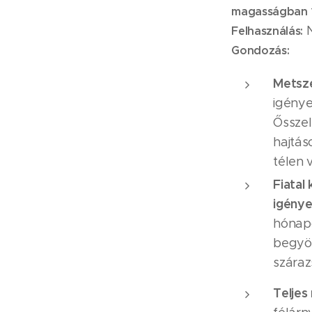
magasságban
N
Felhasználás:
Gondozás:
Metsz
igénye
Ősszel
hajtás
télen 
Fiatal
igénye
hónapo
begyök
száraz
Teljes