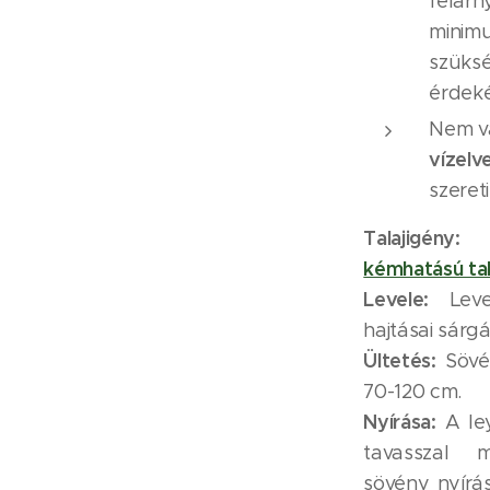
félárn
minimu
szüksé
érdek
Nem v
vízelv
szereti
Talajigén
kémhatású ta
Levele:
Lev
hajtásai sárgá
Ültetés:
Sövé
70-120 cm.
Nyírása:
A ley
tavasszal 
sövény nyírá