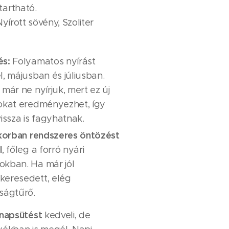
tartható.
yírott sövény, Szoliter
és:
Folyamatos nyírást
l, májusban és júliusban.
 már ne nyírjuk, mert ez új
okat eredményezhet, így
vissza is fagyhatnak.
 korban rendszeres öntözést
l
, főleg a forró nyári
kban. Ha már jól
eresedett, elég
ságtűrő.
 napsütést
kedveli, de