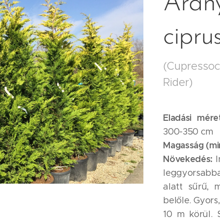
Arany
cipru
(Cupressocy
Rider)
Eladási mér
300-350 cm
Magasság (mi
Növekedés:
I
leggyorsabba
alatt sűrű, 
belőle. Gyors
10 m körül.