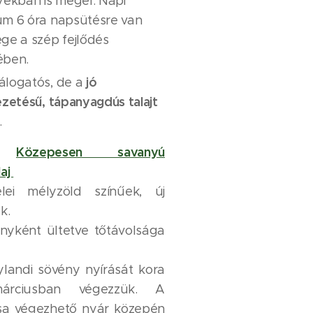
yékban is megél. Napi
m 6 óra napsütésre van
ge a szép fejlődés
ében.
jó
álogatós, de a
ezetésű, tápanyagdús talajt
.
y:
Közepesen savanyú
laj
elei mélyzöld színűek, új
k.
nyként ültetve tőtávolsága
landi sövény nyírását kora
márciusban végezzük. A
sa végezhető nyár közepén