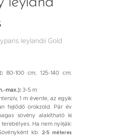
 leyland
s
paris leylandii Gold
et:
80-100 cm; 125-140 cm;
n.-max.):
3-5 m
ntenzív, 1 m évente, az egyik
n fejlődő örökzöld. Pár év
magas sövény alakítható ki
, terebélyes.
Ha nem nyírják:
 Sövényként kb.
2-5 méteres